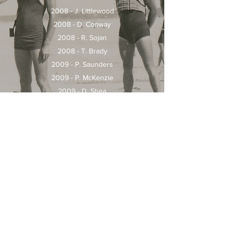
2008 - J. Littlewood
2008 - D. Conway
2008 - R. Sojan
2008 - T. Brady
2009 - P. Saunders
2009 - P. McKenzie
2009 - D. Shea
2014 - E. Saunders
2014 - R. Saunders
2015 - J. Heylen-Silva
2016 - P. Murphy
2018 - M. Francis
Geraldton Surf Lifesaving Club